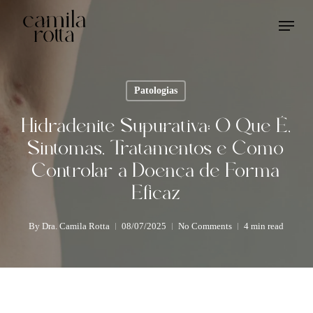
Skip
Menu
to
main
content
Patologias
Hidradenite Supurativa: O Que É,
Sintomas, Tratamentos e Como
Controlar a Doença de Forma
Eficaz
By
Dra. Camila Rotta
08/07/2025
No Comments
4 min read