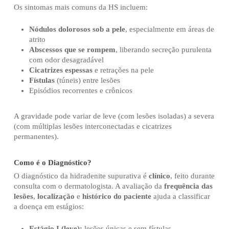
Os sintomas mais comuns da HS incluem:
Nódulos dolorosos sob a pele
, especialmente em áreas de
atrito
Abscessos que se rompem
, liberando secreção purulenta
com odor desagradável
Cicatrizes espessas
e retrações na pele
Fístulas
(túneis) entre lesões
Episódios recorrentes e crônicos
A gravidade pode variar de leve (com lesões isoladas) a severa
(com múltiplas lesões interconectadas e cicatrizes
permanentes).
Como é o Diagnóstico?
O diagnóstico da hidradenite supurativa é
clínico
, feito durante
consulta com o dermatologista. A avaliação da
frequência das
lesões
,
localização
e
histórico do paciente
ajuda a classificar
a doença em estágios:
Estágio I (leve):
lesões únicas e sem fístulas