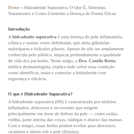
Home
»
Hidradenite Supurativa: O Que É, Sintomas,
Tratamentos e Como Controlar a Doença de Forma Eficaz
Introdução
A
hidradenite supurativa
é uma doença de pele inflamatória,
crônica e muitas vezes debilitante, que afeta glândulas
sudoríparas e folículos pilosos. Apesar de não ser amplamente
conhecida pelo público, impacta profundamente a qualidade
de vida dos pacientes. Neste artigo, a
Dra. Camila Rotta
,
médica dermatologista, explica tudo sobre essa condição:
como identificar, tratar e controlar a hidradenite com
segurança e eficácia.
O que é Hidradenite Supurativa?
A hidradenite supurativa (HS) é caracterizada por nódulos
inflamados, dolorosos e recorrentes que surgem
principalmente em áreas de dobras da pele — como axilas,
virilha, parte interna das coxas, nádegas e abaixo das mamas.
Com o tempo, essas lesões podem evoluir para abscessos,
cicatrizes e túneis sob a pele (fístulas).